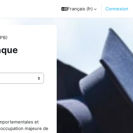
Français ‎(fr)‎
Connexion
APB)
nque
omportementales et
préoccupation majeure de